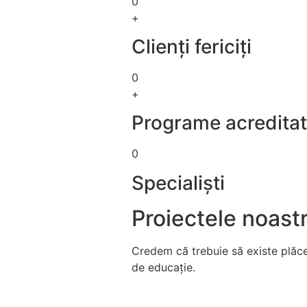
0
+
Clienți fericiți
0
+
Programe acredita
0
Specialiști
Proiectele noast
Credem că trebuie să existe plăce
de educație.