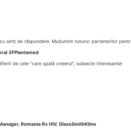
i cu simț de răspundere. Mulțumim tuturor partenerilor pent
neral 3FPlantamed
ferit de cele “care spală creierul”, subiecte interesante!
 Manager, Romania Rx HIV, GlaxoSmithKline