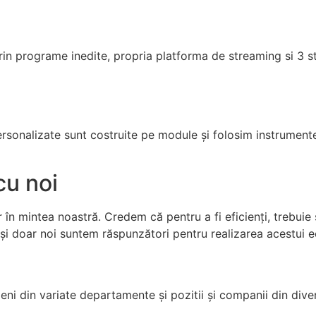
n programe inedite, propria platforma de streaming si 3 st
rsonalizate sunt costruite pe module și folosim instrument
cu noi
în mintea noastră. Credem că pentru a fi eficienți, trebuie s
și doar noi suntem răspunzători pentru realizarea acestui ec
i din variate departamente și pozitii și companii din diver