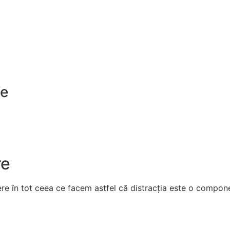
te
re
re în tot ceea ce facem astfel că distracția este o compon